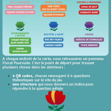
A chaque endroit de la carte, vous retrouverez un panneau
Floral Poursuite. C’est le point de départ pour trouver
plusieurs choses dans les alentours :
4 QR codes,
chacun renvoyant à 4 questions
thématiques sur le site du jeu
une structure
qui vous donnera un indice pour
répondre à la question pétale