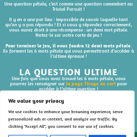
Une question pétale, c’est comme une question camembert au
Trivial Pursuit !
Il y en a une par lieu : impossible de savoir laquelle tant
qu’on y a pas répondu ! Et si vous y répondez correctement,
vous aurez droit à une récompense : un demi mot pétale.
Notez-le sur votre carte de jeu !
Pour terminer le jeu, il vous faudra 12 demi mots pétale
.
Ils forment les 6 mots pétale qui vous permettront d’accéder à
l’ultime épreuve !
LA QUESTION ULTIME
Une fois que vous avez trouvé les 6 mots pétale, vous
pourrez les renseigner sur
la page Tirage au sort
pour
accéder à l’ultime question !
Une bonne réponse vous permettra de participer à notre
We value your privacy
grand tirage au sort.
We use cookies to enhance your browsing experience, serve
A gagner, des bons d’achat chez des commerçants de
personalized ads or content, and analyze our traffic. By
Montigny-lès-Metz !
clicking "Accept All", you consent to our use of cookies.