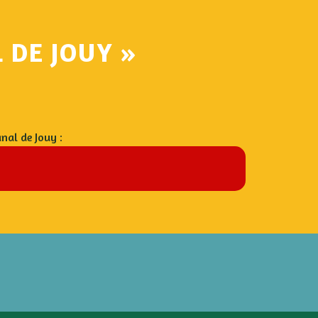
 DE JOUY »
!
anal de Jouy :