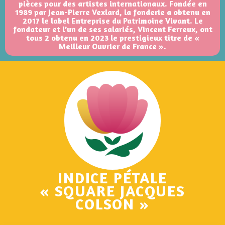
pièces pour des artistes internationaux. Fondée en
1989 par Jean-Pierre Vexlard, la fonderie a obtenu en
2017 le label Entreprise du Patrimoine Vivant. Le
fondateur et l’un de ses salariés, Vincent Ferreux, ont
tous 2 obtenu en 2023 le prestigieux titre de «
Meilleur Ouvrier de France ».
INDICE PÉTALE
« SQUARE JACQUES
COLSON »