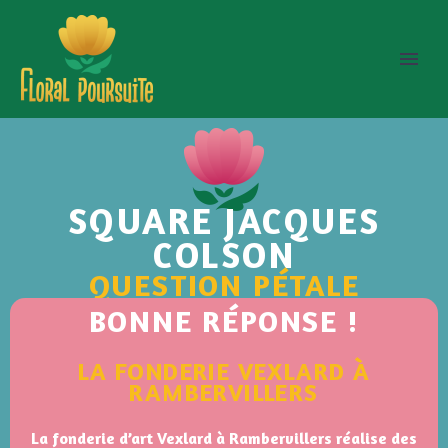
SQUARE JACQUES
COLSON
QUESTION PÉTALE
BONNE RÉPONSE !
LA FONDERIE VEXLARD À
RAMBERVILLERS
La fonderie d’art Vexlard à Rambervillers réalise des