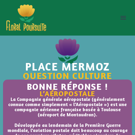
PLACE MERMOZ
QUESTION CULTURE
BONNE RÉPONSE !
L’AÉROPOSTALE
La Compagnie générale aéropostale (généralement
connue comme simplement « l’Aéropostale ») est une
compagnie aérienne française basée à Toulouse
(aéroport de Montaudran).
Développée au lendemain de la Première Guerre
mondiale, l’aviation postale doit beaucoup au courage