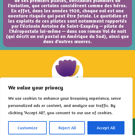
de ses premiers pilotes, véritables pionniers de
l’aviation, que certains considèrent comme des héros.
En effet, dans les années 1920, chaque vol est une
aventure risquée qui peut être fatale. Le quotidien et
les exploits de ces pilotes sont notamment rapportés
par l’écrivain Antoine de Saint-Exupéry — pilote de
l’Aéropostale lui-même — dans son roman Vol de nuit
(qui décrit un vol postal en Amérique du Sud), ainsi que
dans d’autres œuvres.
We value your privacy
CE N’ÉTAIT PAS LA QUESTION PÉTALE… ON
RÉESSAYE ?
We use cookies to enhance your browsing experience, serve
Scannez un autre QR code de la zone pour trouver la
personalized ads or content, and analyze our traffic. By
question pétale et obtenir votre indice !
clicking "Accept All", you consent to our use of cookies.
2026 – Floral Poursuite est un jeu développé par
Les Francs
Customize
Reject All
Accept All
Limiers
pour la
Ville de Montigny-lès-Metz