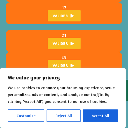
17
VALIDER
21
VALIDER
29
VALIDER
We value your privacy
2026 – Floral Poursuite est un jeu développé par
Les Francs
We use cookies to enhance your browsing experience, serve
Limiers
pour la
Ville de Montigny-lès-Metz
personalized ads or content, and analyze our traffic. By
clicking "Accept All", you consent to our use of cookies.
Customize
Reject All
Accept All