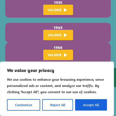
1935
VALIDER
1949
VALIDER
1966
VALIDER
We value your privacy
2026 – Floral Poursuite est un jeu développé par
Les Francs
Limiers
pour la
Ville de Montigny-lès-Metz
We use cookies to enhance your browsing experience, serve
personalized ads or content, and analyze our traffic. By
clicking "Accept All", you consent to our use of cookies.
Customize
Reject All
Accept All