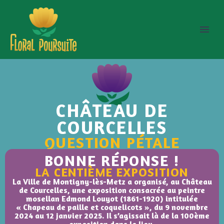
CHÂTEAU DE
COURCELLES
QUESTION PÉTALE
BONNE RÉPONSE !
LA CENTIÈME EXPOSITION
La Ville de Montigny-lès-Metz a organisé, au Château
de Courcelles, une exposition consacrée au peintre
mosellan Edmond Louyot (1861-1920) intitulée
« Chapeau de paille et coquelicots », du 9 novembre
2024 au 12 janvier 2025. Il s’agissait là de la 100ème