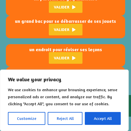
VALIDER
un grand bac pour se débarrasser de ses jouets
VALIDER
un endroit pour réviser ses leçons
VALIDER
un jeu d’escalade de type « toile d’araignée »
We value your privacy
VALIDER
We use cookies to enhance your browsing experience, serve
personalized ads or content, and analyze our traffic. By
2026 – Floral Poursuite est un jeu développé par
Les Francs
clicking "Accept All", you consent to our use of cookies.
Limiers
pour la
Ville de Montigny-lès-Metz
Customize
Reject All
Accept All