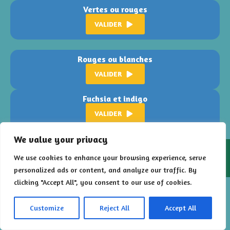
Vertes ou rouges
VALIDER
Rouges ou blanches
VALIDER
Fuchsia et indigo
VALIDER
We value your privacy
2026 – Floral Poursuite est un jeu développé par
Les Francs
We use cookies to enhance your browsing experience, serve
Limiers
pour la
Ville de Montigny-lès-Metz
personalized ads or content, and analyze our traffic. By
clicking "Accept All", you consent to our use of cookies.
Customize
Reject All
Accept All