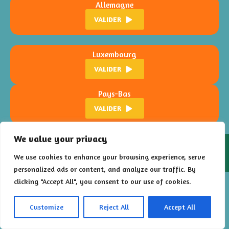
Allemagne
VALIDER
Luxembourg
VALIDER
Pays-Bas
VALIDER
We value your privacy
2026 – Floral Poursuite est un jeu développé par
Les Francs
Limiers
pour la
Ville de Montigny-lès-Metz
We use cookies to enhance your browsing experience, serve
personalized ads or content, and analyze our traffic. By
clicking "Accept All", you consent to our use of cookies.
Customize
Reject All
Accept All